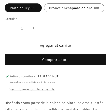
Plata de ley 950
Bronce enchapado en oro 18k
Cantidad
Reducir
Aumentar
cantidad
cantidad
para
para
Agregar al carrito
XI
XI
EARRINGS
EARRINGS
Comprar ahora
Retiro disponible en
LA PLAGE MUT
Normalmente está listo en 5 días o más
Ver información de la tienda
Diseñado como parte de la colección Altar,
los Aros Xi están
tallados a mano y luego fundidos en metales nobles. Su