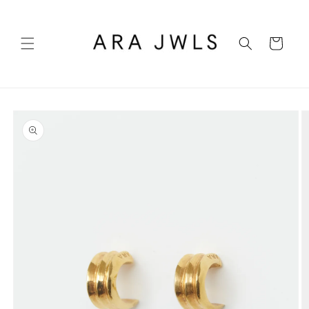
Ir
directamente
al contenido
Carrito
Ir
directamente
a la
información
del producto