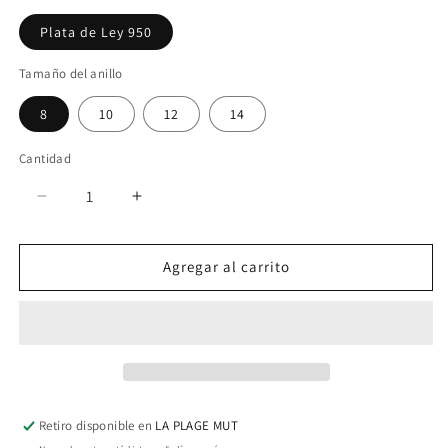
Plata de Ley 950
Tamaño del anillo
8
10
12
14
Cantidad
Reducir
Aumentar
cantidad
cantidad
para
para
Agregar al carrito
ASTRA
ASTRA
RING
RING
Retiro disponible en
LA PLAGE MUT