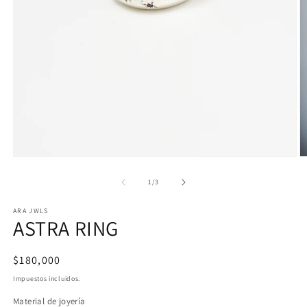
Abrir
Ab
elemento
e
multimedia
m
de
1
/
3
1
2
en
e
ARA JWLS
una
u
ASTRA RING
ventana
v
modal
m
Precio
$180,000
habitual
Impuestos incluidos.
Material de joyería