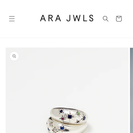
Ir
directamente
al contenido
Carrito
Ir
directamente
a la
información
del producto