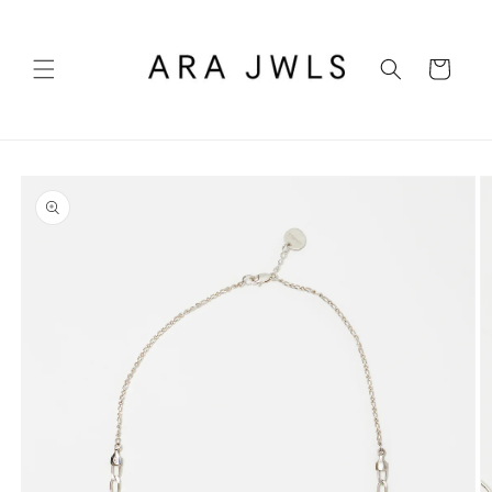
Ir
directamente
al contenido
Carrito
Ir
directamente
a la
información
del producto