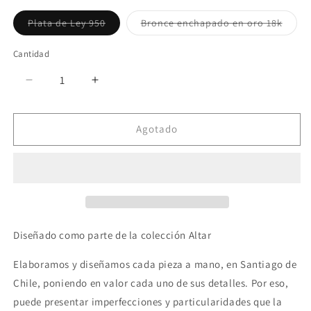
Variante
Varia
Plata de Ley 950
Bronce enchapado en oro 18k
agotada
agota
o
o
no
no
Cantidad
disponible
dispo
Reducir
Aumentar
cantidad
cantidad
para
para
Agotado
ARAE
ARAE
CHARM
CHARM
NECKLACE
NECKLACE
Diseñado como parte de la colección Altar
Elaboramos y diseñamos cada pieza a mano, en Santiago de
Chile, poniendo en valor cada uno de sus detalles. Por eso,
puede presentar imperfecciones y particularidades que la