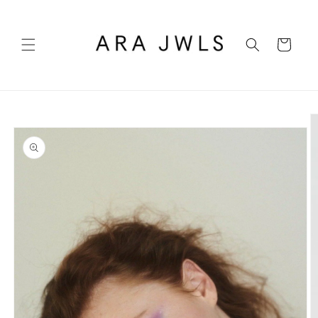
Ir
directamente
al contenido
Carrito
Ir
directamente
a la
información
del producto