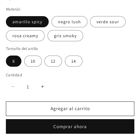
Material
amarillo spicy
negro lush
verde sour
rosa creamy
gris smoky
Tamaño del anillo
8
10
12
14
Cantidad
Reducir
Aumentar
cantidad
cantidad
para
para
Agregar al carrito
CANDIE
CANDIE
RING
RING
Comprar ahora