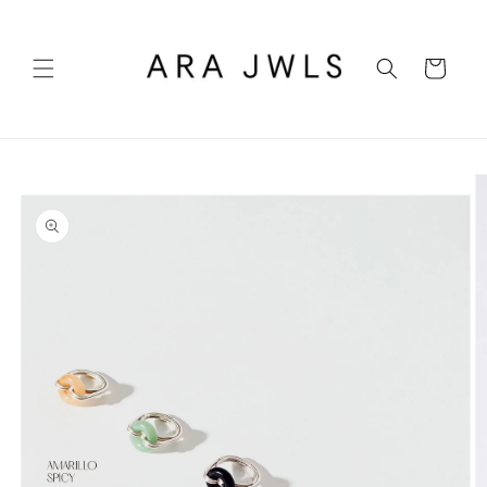
Ir
directamente
al contenido
Carrito
Ir
directamente
a la
información
del producto